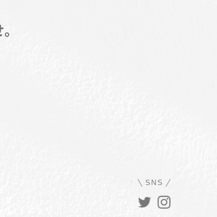
せ。
SNS