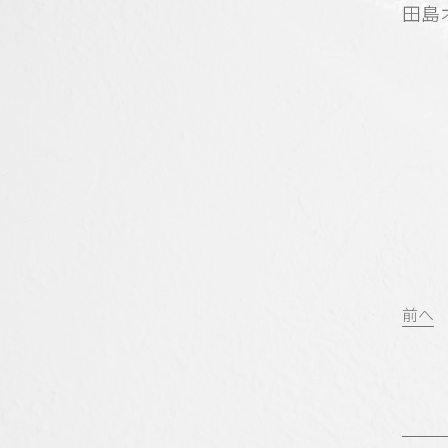
田島オ
投
前へ
稿
ナ
ビ