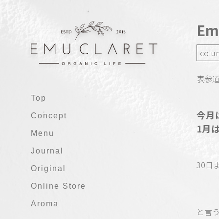
E
colu
表参道
Top
今月
Concept
1月
Menu
Journal
30日
Original
Online Store
Aroma
と言