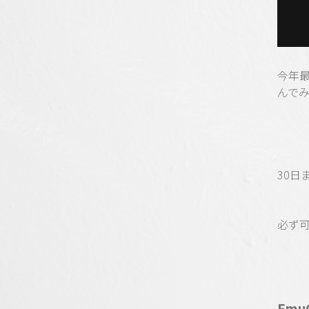
今年
んで
30
必ず可
Emu