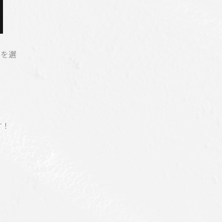
ーを選
す！