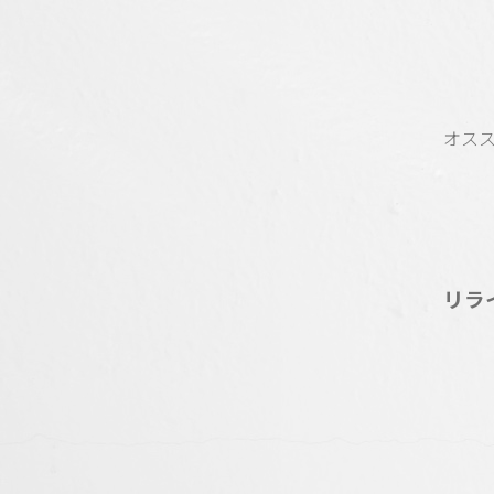
オス
リラ