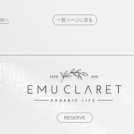
投
前へ
一覧ページに戻る
稿
ナ
ビ
ゲ
ー
シ
ョ
ン
RESERVE