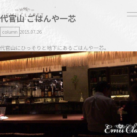
代官山 ごはんや一芯
column
2015.07.26
代官山にひっそりと地下にあるごはんや一芯。