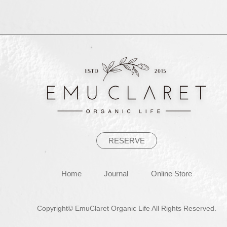
ナ
ビ
ゲ
ー
シ
ョ
ン
RESERVE
Home
Journal
Online Store
Copyright© EmuClaret Organic Life All Rights Reserved.