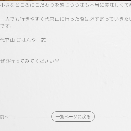
小さなところにこだわりを感じつつ味も本当に美味しくて
一人でも行きやすく代官山に行った際は必ず寄っていきた
です。
代官山 ごはんや一芯
ぜひ行ってみてください^^
投
前へ
一覧ページに戻る
稿