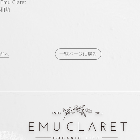
Emu Claret
和崎
投
前へ
一覧ページに戻る
稿
ナ
ビ
ゲ
ー
シ
ョ
ン