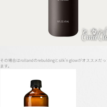
その場合はrollandのrebuldingとsilk’n glowがオススメ
ます。