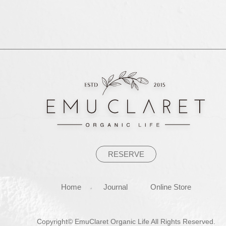
稿
ナ
ビ
ゲ
ー
シ
ョ
ン
RESERVE
Home
Journal
Online Store
Copyright© EmuClaret Organic Life All Rights Reserved.