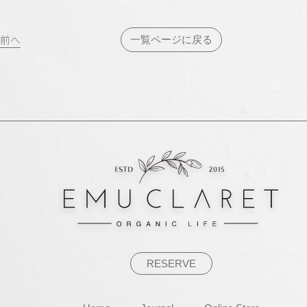
投
前へ
一覧ページに戻る
稿
ナ
ビ
ゲ
ー
シ
ョ
ン
RESERVE