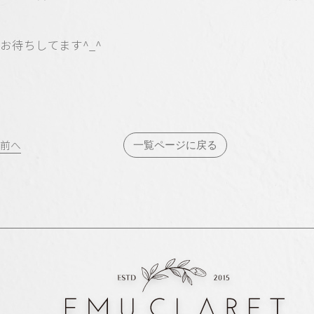
お待ちしてます^_^
投
前へ
一覧ページに戻る
稿
ナ
ビ
ゲ
ー
シ
ョ