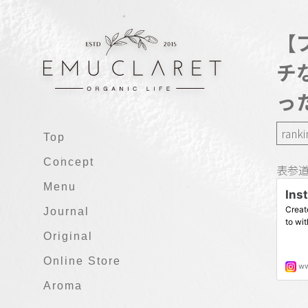
【
チ
っ
ranki
Top
Concept
表参道
Menu
Journal
Original
Online Store
Aroma