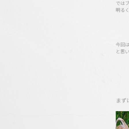
では
明る
今回は
と思
まず