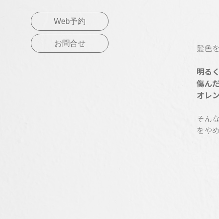
Web予約
お問合せ
髪色
明る
傷ん
オレ
そん
をや