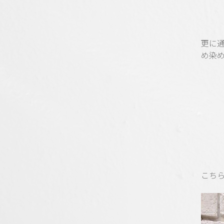
更に
め染
こち