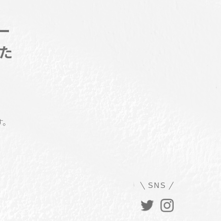
ー
た
す。
SNS