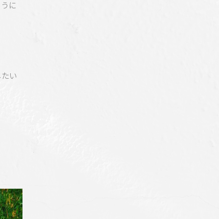
ように
したい