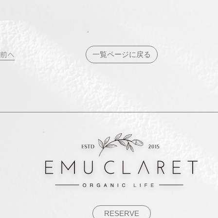
投
前へ
一覧ページに戻る
稿
ナ
ビ
ゲ
ー
シ
ョ
ン
RESERVE