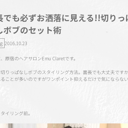
長でも必ずお洒落に見える!!切りっ
しボブのセット術
ng
2016.10.23
、原宿のヘアサロンEmu Claretです。
は切りっぱなしボブのスタイリング方法。面長でも大丈夫です
れることが多いのですがワンポイント抑えるだけで気にならな
スタイリング前。