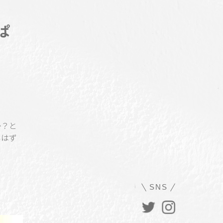
ぱ
か？と
いはず
SNS