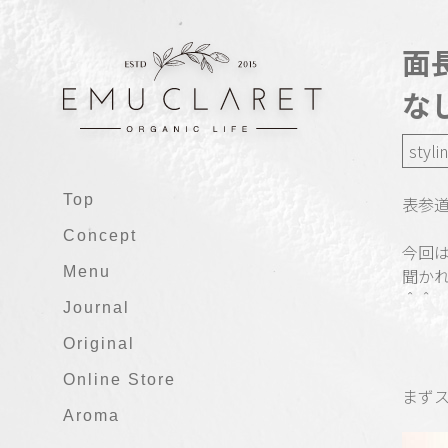
面
な
styli
Top
表参道
Concept
今回
Menu
聞か
＾＾
Journal
Original
Online Store
まず
Aroma