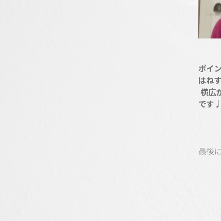
ポイ
はね
横広
です
最後にr