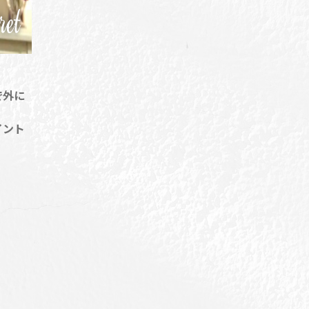
で外に
イント