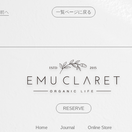
投
前へ
一覧ページに戻る
稿
ナ
ビ
ゲ
ー
シ
ョ
ン
RESERVE
Home
Journal
Online Store