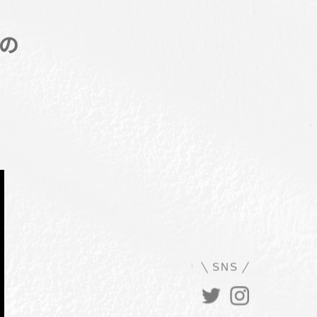
の
SNS