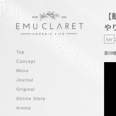
【
や
hair
Top
百川
Concept
Menu
Journal
Original
Online Store
Aroma