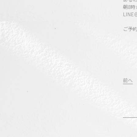
朝8
LIN
ご予
投
前へ
稿
ナ
ビ
ゲ
ー