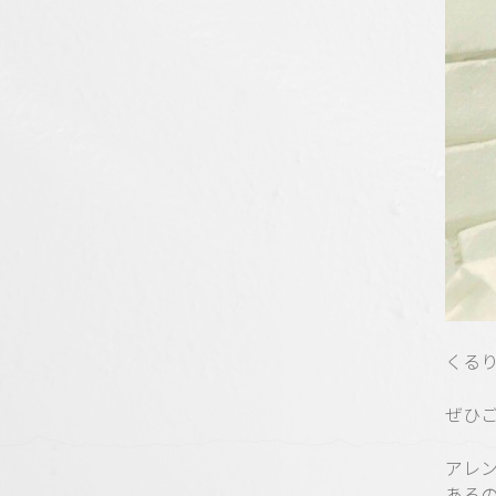
くる
ぜひご
アレ
ある