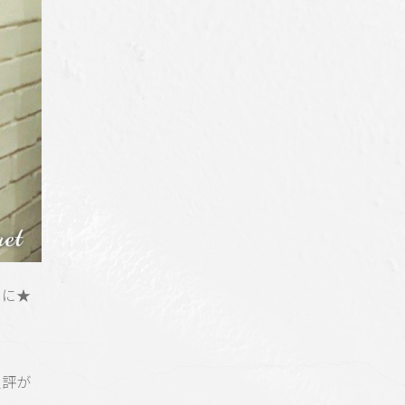
りに★
定評が