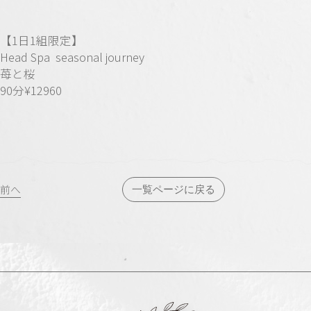
【1
日
1
組限定】
Head Spa seasonal journey
苺と桜
90
分
¥12960
投
前へ
一覧ページに戻る
稿
ナ
ビ
ゲ
ー