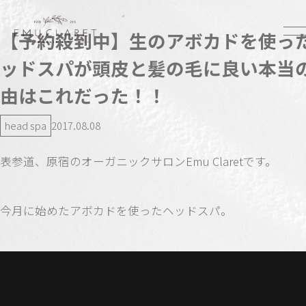
【予約殺到中】生のアボカドを使っ
ッドスパが頭皮と髪の毛に良い本当
由はこれだった！！
head spa
2017.08.08
表参道、原宿のオーガニックサロンEmu Claretです。
今月に始めたアボカドを使ったヘッドスパ。