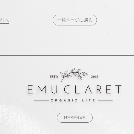
投
前へ
一覧ページに戻る
稿
ナ
ビ
ゲ
ー
シ
ョ
ン
RESERVE