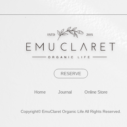
ナ
ビ
ゲ
ー
シ
ョ
ン
RESERVE
Home
Journal
Online Store
Copyright© EmuClaret Organic Life All Rights Reserved.