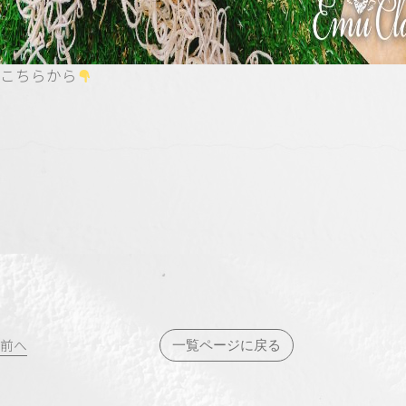
こちらから
投
前へ
一覧ページに戻る
稿