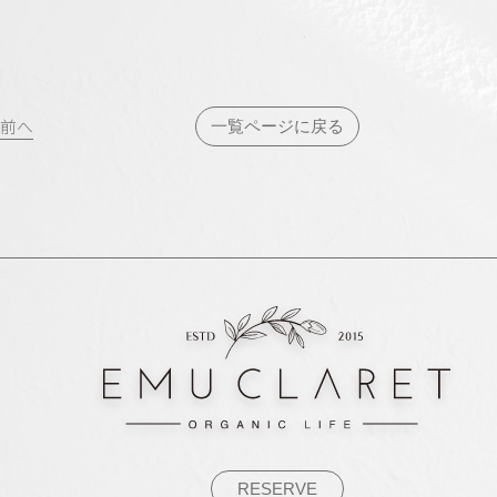
投
前へ
一覧ページに戻る
稿
ナ
ビ
ゲ
ー
シ
ョ
ン
RESERVE