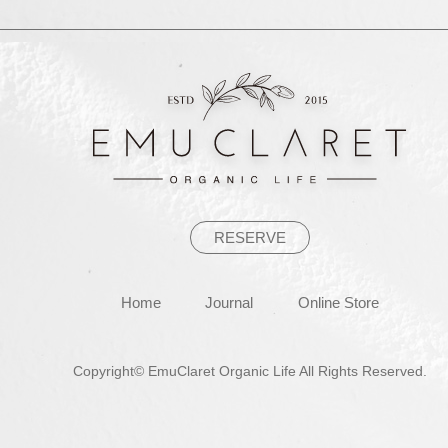
ビ
ゲ
ー
シ
ョ
ン
RESERVE
Home
Journal
Online Store
Copyright© EmuClaret Organic Life All Rights Reserved.