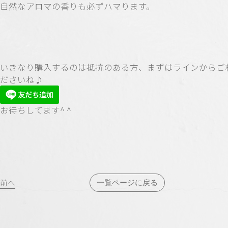
自然なアロマの香りも必ずハマります。
いきなり購入するのは抵抗のある方、まずはラインからご
ださいね♪
お待ちしてます^ ^
投
前へ
一覧ページに戻る
稿
ナ