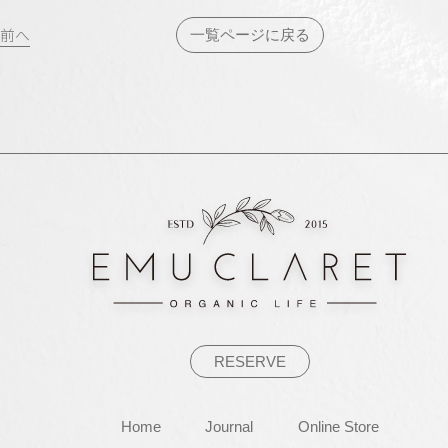
投
前へ
一覧ページに戻る
稿
ナ
ビ
ゲ
ー
シ
ョ
ン
RESERVE
Home
Journal
Online Store