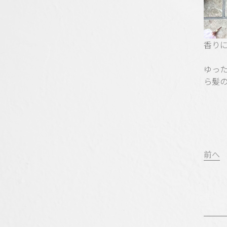
香り
ゆっ
ら髪
投
前へ
稿
ナ
ビ