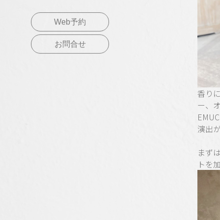
Web予約
お問合せ
香り
ー、
EMU
演出
まず
トを