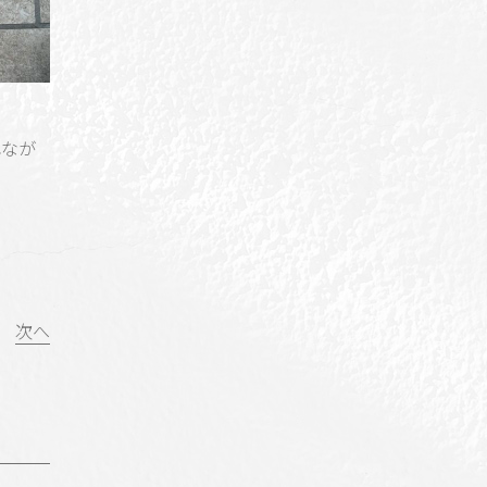
れなが
次へ