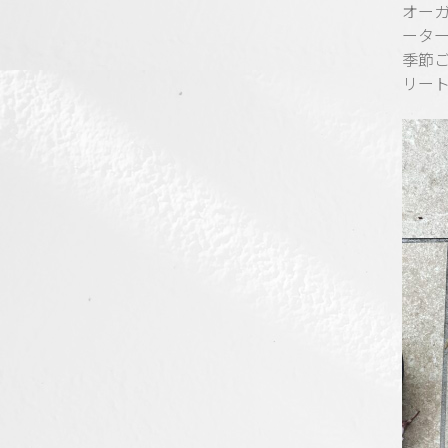
オー
ータ
季節
リー