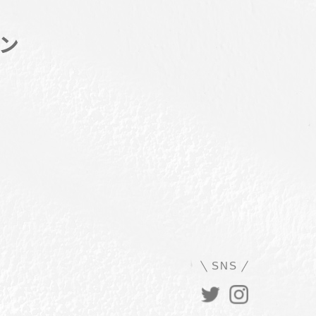
ン
SNS