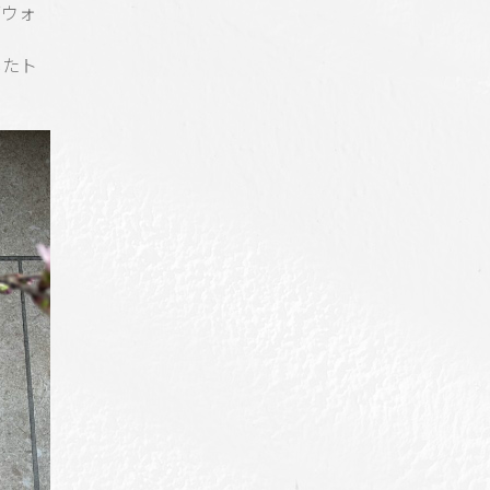
ブウォ
したト