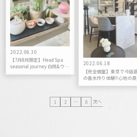
2022.06.30
【7月8月限定】Head Spa
2022.06.18
seasonal journey 白桃&ウー
【完全個室】東京で今話
ロンティー
の香水作り体験!!心地の
香りでオリジナルフレグ
ンスが作れる原宿の
AROMABLENDBARをご紹
次へ
1
2
…
8
介。