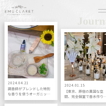
Journ
2024.04.21
2024.01.15
調香師がブレンドした特別
【東京、原宿の異国な空
な香りを使うオーガニック
間、完全個室で香水作り
ヘアカラーとはどの様なも
体験】
のなのか。