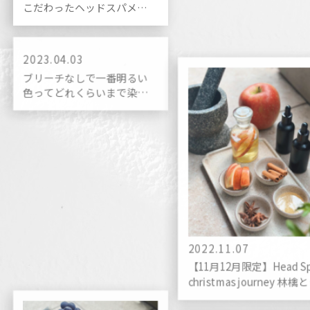
こだわったヘッドスパメニ
ュー。
2023.04.03
ブリーチなしで一番明るい
色ってどれくらいまで染ま
るの？って疑問を２分で分
かりやすく回答します。
2022.11.07
【11月12月限定】Head S
christmas journey 林檎
ナモンバニラ ⁡